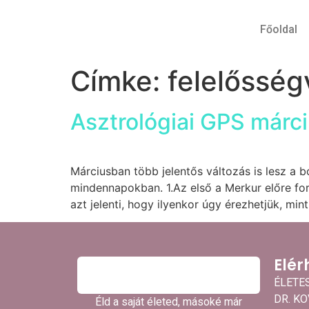
Főoldal
Címke:
felelősség
Asztrológiai GPS márc
Márciusban több jelentős változás is lesz a 
mindennapokban. 1.Az első a Merkur előre for
azt jelenti, hogy ilyenkor úgy érezhetjük, mint
Elér
ÉLETE
DR. K
Éld a saját életed, másoké már