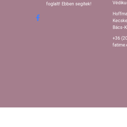
Védikus
foglalt! Ebben segítek! ​
Hoffma
Kecske
Bács-K
+36 (2
fatime