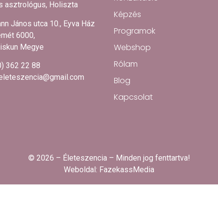
 asztrológus, Holiszta
Képzés
nn János utca 10., Eyva Ház
Programok
mét 6000,
Webshop
iskun Megye
Rólam
0) 362 22 88
.eleteszencia@gmail.com
Blog
Kapcsolat
© 2026 – Életeszencia – Minden jog fenttartva!
Weboldal:
FazekassMedia