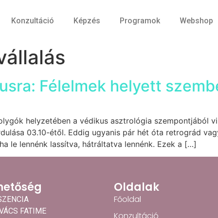
Konzultáció
Képzés
Programok
Webshop
vállalás
iusra: Félelmek helyett sze
bolygók helyzetében a védikus asztrológia szempontjából vi
dulása 03.10-étől. Eddig ugyanis pár hét óta retrográd vag
ha le lennénk lassítva, hátráltatva lennénk. Ezek a […]
hetőség
Oldalak
Főoldal
SZENCIA
OVÁCS FATIME
Konzultáció