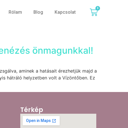
0
Rólam
Blog
Kapcsolat
mbenézés önmagunkkal!
zsgálva, aminek a hatásait érezhetjük majd a
yis hátráló helyzetben volt a Vízöntőben. Ez
Térkép