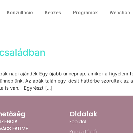
Konzultáció
Képzés
Programok
Webshop
 családban
Apák napi ajándék Egy újabb ünnepnap, amikor a figyelem f
 ünneplünk. Az apák talán egy kicsit háttérbe szorultak az
a is van. Egyrészt […]
hetőség
Oldalak
Főoldal
SZENCIA
OVÁCS FATIME
Konzultáció