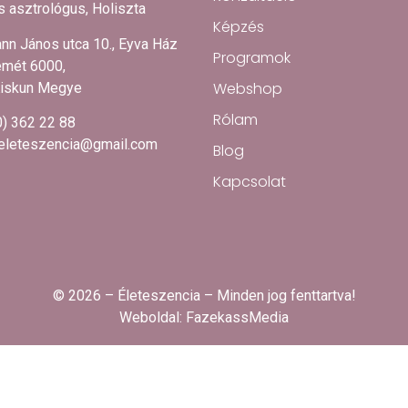
 asztrológus, Holiszta
Képzés
nn János utca 10., Eyva Ház
Programok
mét 6000,
Webshop
iskun Megye
Rólam
0) 362 22 88
.eleteszencia@gmail.com
Blog
Kapcsolat
© 2026 – Életeszencia – Minden jog fenttartva!
Weboldal:
FazekassMedia