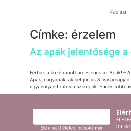
Főoldal
Címke:
érzelem
Az apák jelentősége a
Férfiak a középpontban: Éljenek az Apák! – 
Apák, nagyapák, akiket június 3. vasárnapján
ugyanolyan fontos a szerepük. Ennek több ok
Elér
ÉLETE
DR. K
Éld a saját életed, másoké már