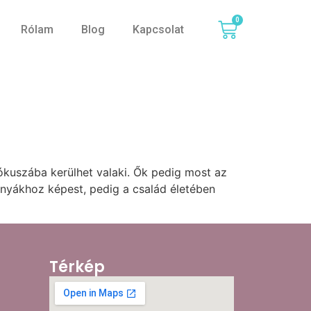
0
Rólam
Blog
Kapcsolat
ókuszába kerülhet valaki. Ők pedig most az
 anyákhoz képest, pedig a család életében
Térkép