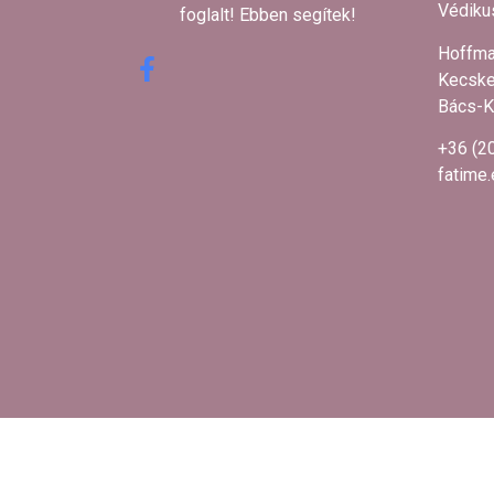
Védikus
foglalt! Ebben segítek! ​
Hoffma
Kecske
Bács-K
+36 (2
fatime