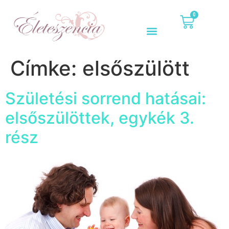
0
Címke:
elsőszülött
Születési sorrend hatásai:
elsőszülöttek, egykék 3.
rész