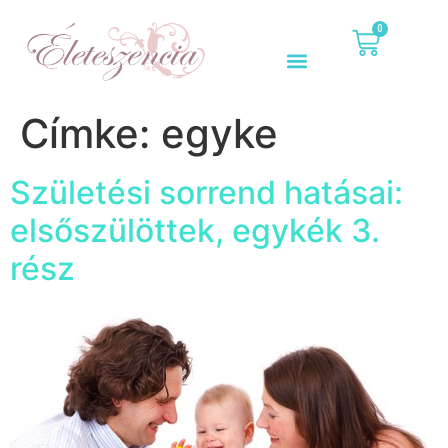
0
Címke:
egyke
Születési sorrend hatásai:
elsőszülöttek, egykék 3.
rész