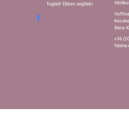
Védikus
foglalt! Ebben segítek! ​
Hoffma
Kecske
Bács-K
+36 (2
fatime