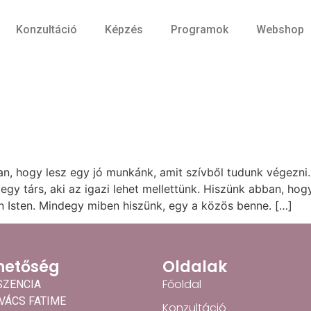
Konzultáció
Képzés
Programok
Webshop
n, hogy lesz egy jó munkánk, amit szívből tudunk végezni
 egy társ, aki az igazi lehet mellettünk. Hiszünk abban, 
n Isten. Mindegy miben hiszünk, egy a közös benne. […]
hetőség
Oldalak
Főoldal
SZENCIA
OVÁCS FATIME
Konzultáció