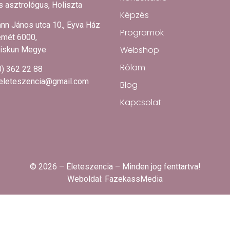
 asztrológus, Holiszta
Képzés
nn János utca 10., Eyva Ház
Programok
mét 6000,
Webshop
iskun Megye
Rólam
0) 362 22 88
.eleteszencia@gmail.com
Blog
Kapcsolat
© 2026 – Életeszencia – Minden jog fenttartva!
Weboldal:
FazekassMedia