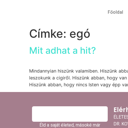
Főoldal
Címke:
egó
Mit adhat a hit?
Mindannyian hiszünk valamiben. Hiszünk abba
leszokunk a cigiről. Hiszünk abban, hogy van
Hiszünk abban, hogy nincs Isten vagy épp va
Elér
ÉLETE
DR. K
Éld a saját életed, másoké már