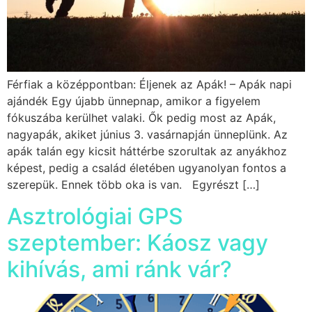
Férfiak a középpontban: Éljenek az Apák! – Apák napi
ajándék Egy újabb ünnepnap, amikor a figyelem
fókuszába kerülhet valaki. Ők pedig most az Apák,
nagyapák, akiket június 3. vasárnapján ünneplünk. Az
apák talán egy kicsit háttérbe szorultak az anyákhoz
képest, pedig a család életében ugyanolyan fontos a
szerepük. Ennek több oka is van. Egyrészt […]
Asztrológiai GPS
szeptember: Káosz vagy
kihívás, ami ránk vár?