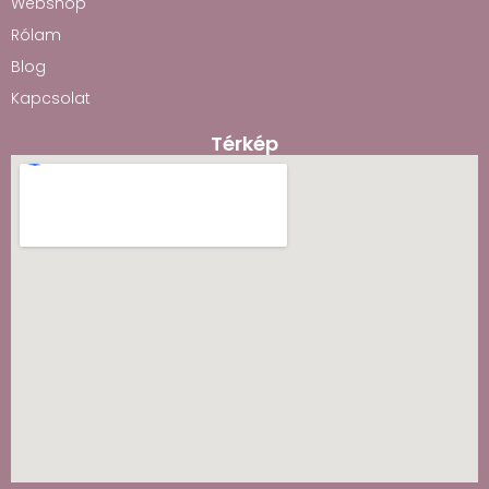
Webshop
Rólam
Blog
Kapcsolat
Térkép