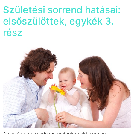
Születési sorrend hatásai:
elsőszülöttek, egykék 3.
rész
A család az a rendszer, ami mindenki számára