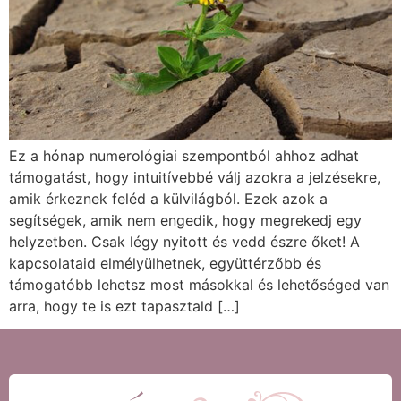
Ez a hónap numerológiai szempontból ahhoz adhat
támogatást, hogy intuitívebbé válj azokra a jelzésekre,
amik érkeznek feléd a külvilágból. Ezek azok a
segítségek, amik nem engedik, hogy megrekedj egy
helyzetben. Csak légy nyitott és vedd észre őket! A
kapcsolataid elmélyülhetnek, együttérzőbb és
támogatóbb lehetsz most másokkal és lehetőséged van
arra, hogy te is ezt tapasztald […]