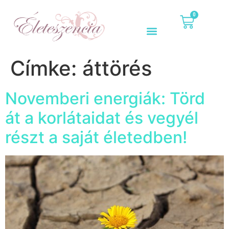
0
Címke:
áttörés
Novemberi energiák: Törd
át a korlátaidat és vegyél
részt a saját életedben!