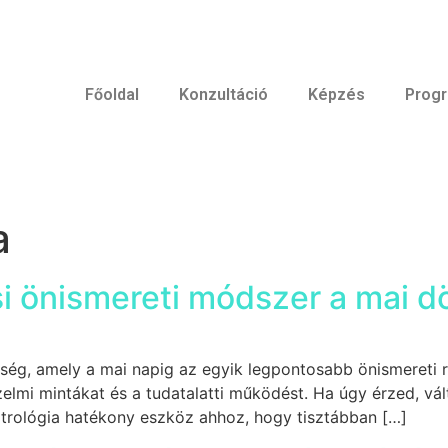
Főoldal
Konzultáció
Képzés
Prog
a
si önismereti módszer a mai 
sség, amely a mai napig az egyik legpontosabb önismereti 
zelmi mintákat és a tudatalatti működést. Ha úgy érzed, vál
trológia hatékony eszköz ahhoz, hogy tisztábban […]