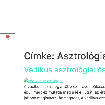
0
Címke:
Asztrológi
Védikus asztrológia: ő
A védikus asztrológia több ezer éves bölcse
épül, mert ez mutatja meg a lélek útját, az ér
jobban megismerni önmagadat, a védikus asz