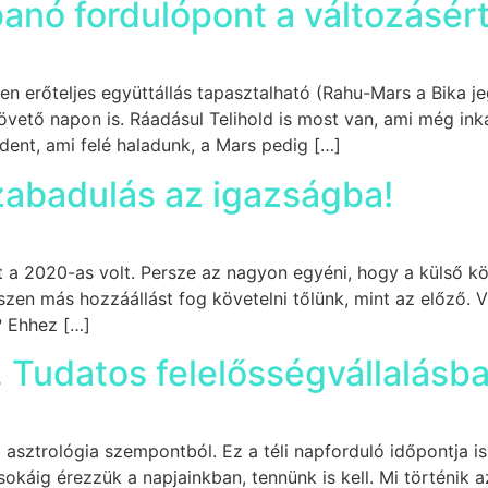
anó fordulópont a változásért
gen erőteljes együttállás tapasztalható (Rahu-Mars a Bika j
vető napon is. Ráadásul Telihold is most van, ami még inká
ent, ami felé haladunk, a Mars pedig […]
zabadulás az igazságba!
 a 2020-as volt. Persze az nagyon egyéni, hogy a külső kö
zen más hozzáállást fog követelni tőlünk, mint az előző. V
? Ehhez […]
. Tudatos felelősségvállalásb
asztrológia szempontból. Ez a téli napforduló időpontja i
káig érezzük a napjainkban, tennünk is kell. Mi történik a