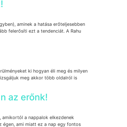
!
egyben), aminek a hatása erőteljesebben
bb felerősíti ezt a tendenciát. A Rahu
rülményeket ki hogyan éli meg és milyen
izsgáljuk meg akkor több oldalról is
an az erőnk!
s, amikortól a nappalok elkezdenek
z égen, ami miatt ez a nap egy fontos