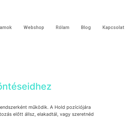
ramok
Webshop
Rólam
Blog
Kapcsolat
döntéseidhez
rendszerként működik. A Hold pozíciójára
tozás előtt állsz, elakadtál, vagy szeretnéd