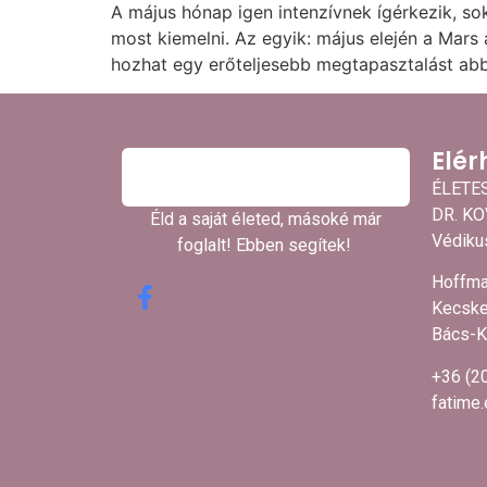
A május hónap igen intenzívnek ígérkezik, s
most kiemelni. Az egyik: május elején a Mars
hozhat egy erőteljesebb megtapasztalást a
Elér
ÉLETE
DR. K
Éld a saját életed, másoké már
Védikus
foglalt! Ebben segítek! ​
Hoffma
Kecske
Bács-K
+36 (2
fatime