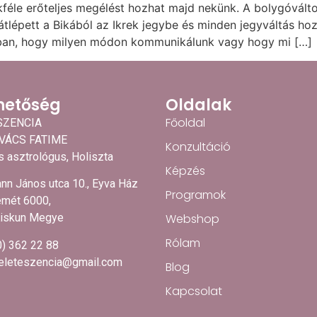
okféle erőteljes megélést hozhat majd nekünk. A bolygóvál
 átlépett a Bikából az Ikrek jegybe és minden jegyváltás h
bban, hogy milyen módon kommunikálunk vagy hogy mi […]
hetőség
Oldalak
Főoldal
SZENCIA
OVÁCS FATIME
Konzultáció
 asztrológus, Holiszta
Képzés
nn János utca 10., Eyva Ház
Programok
mét 6000,
Webshop
iskun Megye
Rólam
0) 362 22 88
.eleteszencia@gmail.com
Blog
Kapcsolat