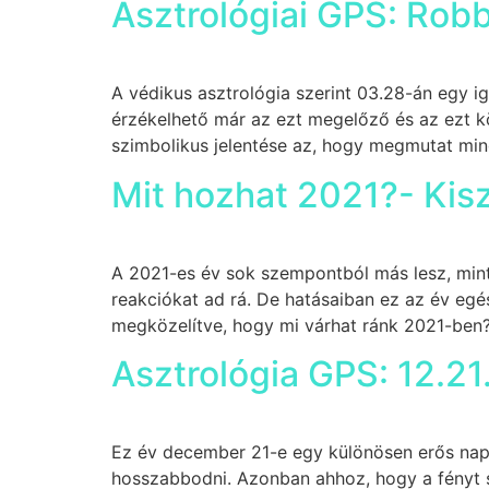
Asztrológiai GPS: Robb
A védikus asztrológia szerint 03.28-án egy i
érzékelhető már az ezt megelőző és az ezt kö
szimbolikus jelentése az, hogy megmutat mind
Mit hozhat 2021?- Kis
A 2021-es év sok szempontból más lesz, mint
reakciókat ad rá. De hatásaiban ez az év egés
megközelítve, hogy mi várhat ránk 2021-ben
Asztrológia GPS: 12.21
Ez év december 21-e egy különösen erős nap 
hosszabbodni. Azonban ahhoz, hogy a fényt so