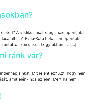
zásokban?
z életed? A védikus asztrológia szempontjából
adása által. A Rahu-Ketu holdcsomópontok
 jelentette számunkra, hogy ebben az […]
mi ránk vár?
indennapjainkat. Mit jelent ez? Azt, hogy nem
sát, amit elénk hoz az élet. Mert ha nem
!