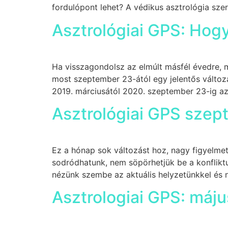
fordulópont lehet? A védikus asztrológia szer
Asztrológiai GPS: Hogy
Ha visszagondolsz az elmúlt másfél évedre, m
most szeptember 23-ától egy jelentős válto
2019. márciusától 2020. szeptember 23-ig az 
Asztrológiai GPS szept
Ez a hónap sok változást hoz, nagy figyelmet
sodródhatunk, nem söpörhetjük be a konflikt
nézünk szembe az aktuális helyzetünkkel és 
Asztrologiai GPS: máju