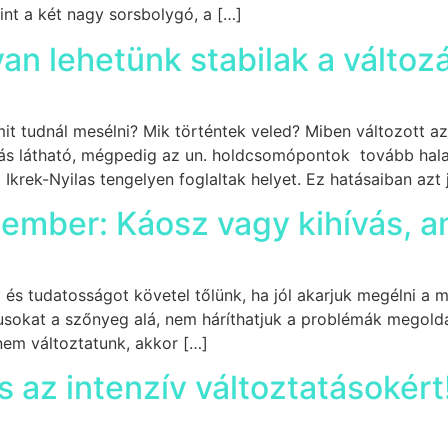
int a két nagy sorsbolygó, a […]
an lehetünk stabilak a válto
it tudnál mesélni? Mik történtek veled? Miben változott a
zás látható, mégpedig az un. holdcsomópontok tovább hal
Ikrek-Nyilas tengelyen foglaltak helyet. Ez hatásaiban azt
ember: Káosz vagy kihívás, a
 és tudatosságot követel tőlünk, ha jól akarjuk megélni a m
usokat a szőnyeg alá, nem háríthatjuk a problémák megoldá
nem változtatunk, akkor […]
s az intenzív változtatásokért