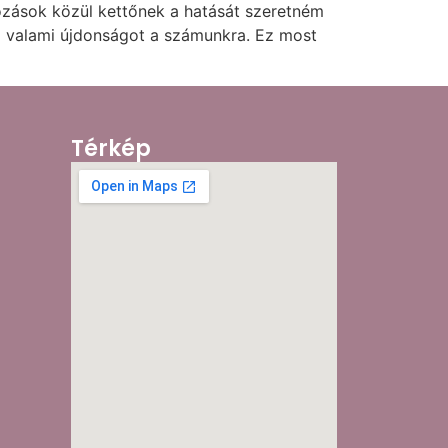
tozások közül kettőnek a hatását szeretném
oz valami újdonságot a számunkra. Ez most
Térkép