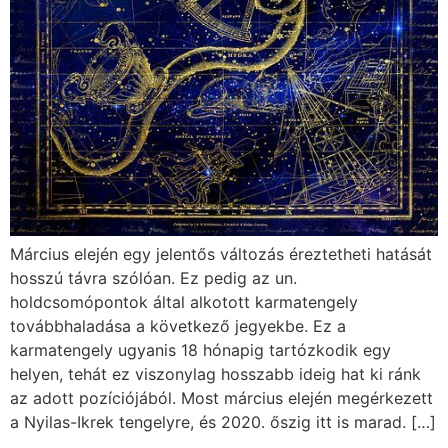
Március elején egy jelentős változás éreztetheti hatását
hosszú távra szólóan. Ez pedig az un.
holdcsomópontok által alkotott karmatengely
továbbhaladása a következő jegyekbe. Ez a
karmatengely ugyanis 18 hónapig tartózkodik egy
helyen, tehát ez viszonylag hosszabb ideig hat ki ránk
az adott pozíciójából. Most március elején megérkezett
a Nyilas-Ikrek tengelyre, és 2020. őszig itt is marad. […]