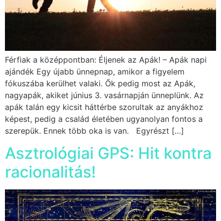
Férfiak a középpontban: Éljenek az Apák! – Apák napi
ajándék Egy újabb ünnepnap, amikor a figyelem
fókuszába kerülhet valaki. Ők pedig most az Apák,
nagyapák, akiket június 3. vasárnapján ünneplünk. Az
apák talán egy kicsit háttérbe szorultak az anyákhoz
képest, pedig a család életében ugyanolyan fontos a
szerepük. Ennek több oka is van. Egyrészt […]
Asztrológiai GPS: Hit kontra
racionalitás!