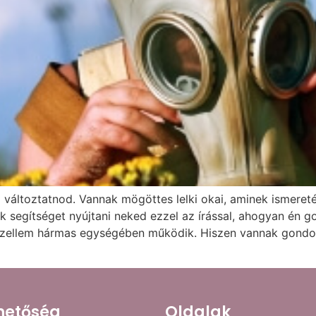
 változtatnod. Vannak mögöttes lelki okai, aminek ismeret
ék segítséget nyújtani neked ezzel az írással, ahogyan én
szellem hármas egységében működik. Hiszen vannak gondol
hetőség
Oldalak