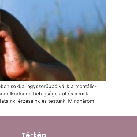
ében sokkal egyszerűbbé válik a mentális-
 gondolkodom a betegségekről és annak
ataink, érzéseink és testünk. Mindhárom
Térkép