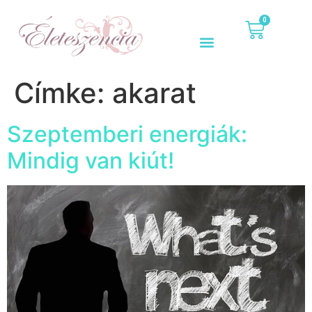
0
Címke:
akarat
Szeptemberi energiák:
Mindig van kiút!