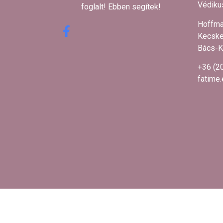
Védikus
foglalt! Ebben segítek! ​
Hoffma
Kecske
Bács-K
+36 (2
fatime