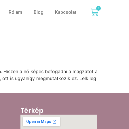
0
Rólam
Blog
Kapcsolat
on. Hiszen a nő képes befogadni a magzatot a
, ott is ugyanígy megmutatkozik ez. Lelkileg
Térkép