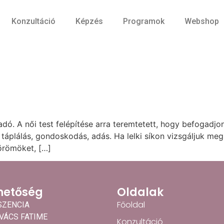
Konzultáció
Képzés
Programok
Webshop
dó. A női test felépítése arra teremtetett, hogy befogadj
táplálás, gondoskodás, adás. Ha lelki síkon vizsgáljuk meg
 örömöket, […]
hetőség
Oldalak
Főoldal
SZENCIA
OVÁCS FATIME
Konzultáció