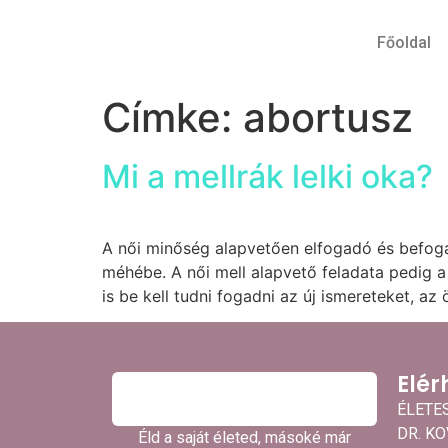
Főoldal
Címke:
abortusz
Mi a mellrák lelki oka?
A női minőség alapvetően elfogadó és befoga
méhébe. A női mell alapvető feladata pedig a 
is be kell tudni fogadni az új ismereteket, az
Elér
ÉLETE
DR. K
Éld a saját életed, másoké már