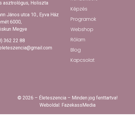
 asztrológus, Holiszta
Képzés
nn János utca 10., Eyva Ház
Programok
mét 6000,
Webshop
iskun Megye
Rólam
0) 362 22 88
.eleteszencia@gmail.com
Blog
Kapcsolat
© 2026 – Életeszencia – Minden jog fenttartva!
Weboldal:
FazekassMedia