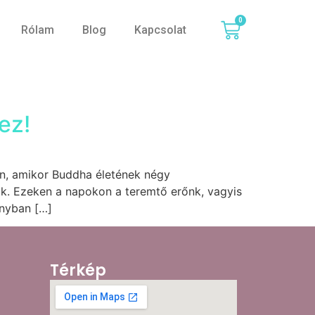
0
Rólam
Blog
Kapcsolat
ez!
en, amikor Buddha életének négy
k. Ezeken a napokon a teremtő erőnk, vagyis
ányban […]
Térkép