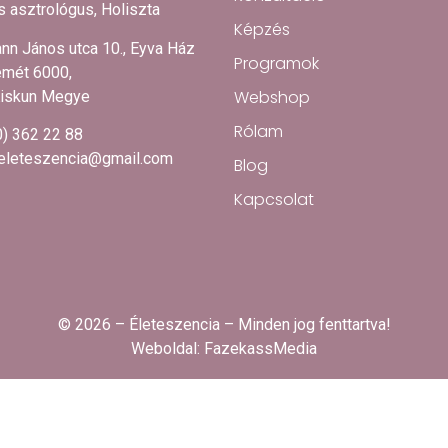
 asztrológus, Holiszta
Képzés
nn János utca 10., Eyva Ház
Programok
mét 6000,
Webshop
iskun Megye
Rólam
0) 362 22 88
.eleteszencia@gmail.com
Blog
Kapcsolat
© 2026 – Életeszencia – Minden jog fenttartva!
Weboldal:
FazekassMedia