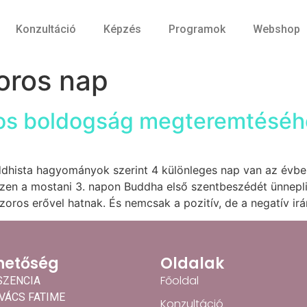
Konzultáció
Képzés
Programok
Webshop
zoros nap
zoros boldogság megteremtéséh
uddhista hagyományok szerint 4 különleges nap van az évb
zen a mostani 3. napon Buddha első szentbeszédét ünnepli
oros erővel hatnak. És nemcsak a pozitív, de a negatív ir
hetőség
Oldalak
Főoldal
SZENCIA
OVÁCS FATIME
Konzultáció