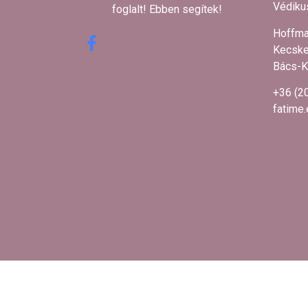
Védikus
foglalt! Ebben segítek! ​
Hoffma
Kecske
Bács-K
+36 (2
fatime