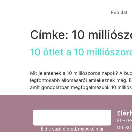
Főoldal
Címke:
10 milliós
10 ötlet a 10 milliós
Mit jelentenek a 10 milliószoros napok? A b
legfontosabb állomásáról emlékeznek meg. E
amit gondolatban megfogalmazunk 10 milliósz
Elér
ÉLETE
DR. K
Éld a saját életed, másoké már