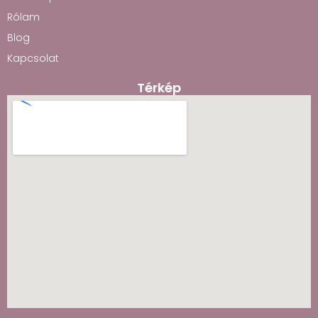
Rólam
Blog
Kapcsolat
Térkép